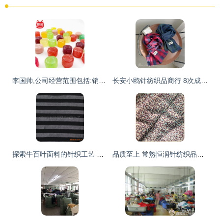
李国帅,公司经营范围包括:销售:预包装食品兼散装食品,食用
长安小鸥针纺织品商行 8次成交背后的坚守与困境
探索牛百叶面料的针织工艺 涤氨纶牛百叶的创新应用
品质至上 常熟恒润针纺织品直销印花汗布与CVC提花布的专业优势