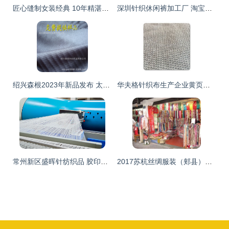
匠心缝制女装经典 10年精湛工艺，用心服务每一件针织与梭织尤品
深圳针织休闲裤加工厂 淘宝卖家的优选伙伴，全球纺织网的品质之选
绍兴森根2023年新品发布 太空层特种面料惊艳亮相，开启针纺织材料新纪元
华夫格针织布生产企业黄页与行业现状
常州新区盛晖针纺织品 胶印橡皮布行业中的隐形冠军
2017苏杭丝绸服装（郏县）博览会盛大开幕 3000条真丝围巾免费送，针纺织品精品汇聚