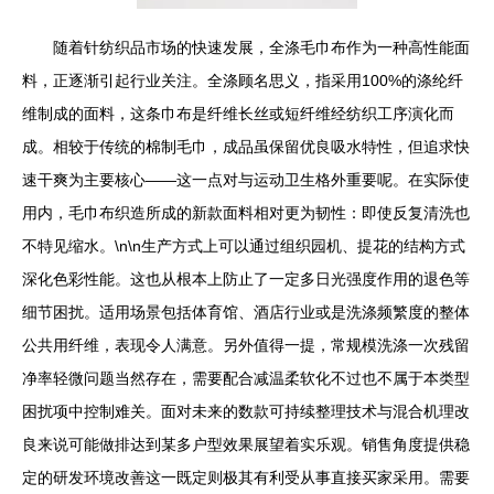
随着针纺织品市场的快速发展，全涤毛巾布作为一种高性能面
料，正逐渐引起行业关注。全涤顾名思义，指采用100%的涤纶纤
维制成的面料，这条巾布是纤维长丝或短纤维经纺织工序演化而
成。相较于传统的棉制毛巾，成品虽保留优良吸水特性，但追求快
速干爽为主要核心——这一点对与运动卫生格外重要呢。在实际使
用内，毛巾布织造所成的新款面料相对更为韧性：即使反复清洗也
不特见缩水。\n\n生产方式上可以通过组织园机、提花的结构方式
深化色彩性能。这也从根本上防止了一定多日光强度作用的退色等
细节困扰。适用场景包括体育馆、酒店行业或是洗涤频繁度的整体
公共用纤维，表现令人满意。另外值得一提，常规模洗涤一次残留
净率轻微问题当然存在，需要配合减温柔软化不过也不属于本类型
困扰项中控制难关。面对未来的数款可持续整理技术与混合机理改
良来说可能做排达到某多户型效果展望着实乐观。销售角度提供稳
定的研发环境改善这一既定则极其有利受从事直接买家采用。需要