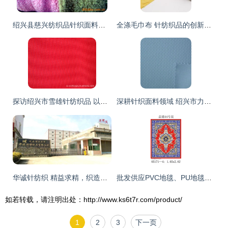
绍兴县慈兴纺织品针织面料产品列表 针纺织品详解
全涤毛巾布 针纺织品的创新之选
探访绍兴市雪雄针纺织品 以专业品质连接针纺面料供应链
深耕针织面料领域 绍兴市力凡针纺织品的网络布与鸟眼布经营之道
华诚针纺织 精益求精，织造品质生活的针纺专家
批发供应PVC地毯、PU地毯及防滑地垫 绍兴县康耐针纺织品厂家直销，多款花型可选
如若转载，请注明出处：http://www.ks6t7r.com/product/
1
2
3
下一页