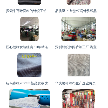
探索牛百叶面料的针织工艺 涤氨纶牛百叶的创新应用
品质至上 常熟恒润针纺织品直销印花汗布与CVC提花布的专业优势
匠心缝制女装经典 10年精湛工艺，用心服务每一件针织与梭织尤品
深圳针织休闲裤加工厂 淘宝卖家的优选伙伴，全球纺织网的品质之选
绍兴森根2023年新品发布 太空层特种面料惊艳亮相，开启针纺织材料新纪元
华夫格针织布生产企业黄页与行业现状