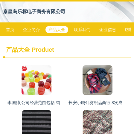
秦皇岛乐标电子商务有限公司
首页
企业简介
产品大全
联系我们
企业信息
访客
产品大全
Product
李国帅,公司经营范围包括:销售:预包装食品兼散装食品,食用
长安小鸥针纺织品商行 8次成交背后的坚守与困境