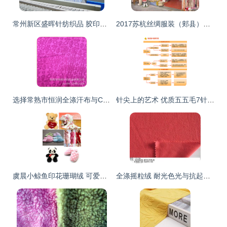
常州新区盛晖针纺织品 胶印橡皮布行业中的隐形冠军
2017苏杭丝绸服装（郏县）博览会盛大开幕 3000条真丝围巾免费送，针纺织品精品汇聚
选择常熟市恒润全涤汗布与CVC提花布的四大理由 品质与信赖之选
针尖上的艺术 优质五五毛7针打花技法解析
虞晨小鲸鱼印花珊瑚绒 可爱与品质并存的冬日之选
全涤摇粒绒 耐光色光与抗起球的品质之选