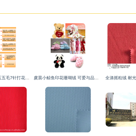
针尖上的艺术 优质五五毛7针打花技法解析
虞晨小鲸鱼印花珊瑚绒 可爱与品质并存的冬日之选