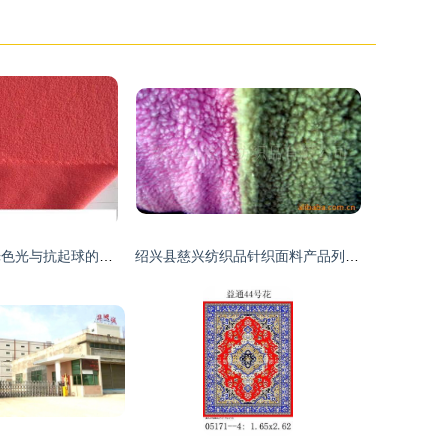
全涤摇粒绒 耐光色光与抗起球的品质之选
绍兴县慈兴纺织品针织面料产品列表 针纺织品详解