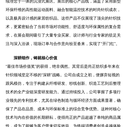
续理念于一体的沉浸式展区。展出的核心产品线，涵盖了采用新型
环保纤维的高性能运动面料、融合智能温控技术的时尚针织成衣，
以及极具设计感的家居纺织品。这些产品不仅展现了顶尖的针织技
术，更紧密贴合了当前市场对功能性、舒适度与环保属性的复合需
求，在展会期间吸引了大量专业买家、设计师与行业专家的驻足关
注与深入洽谈，现场订单与合作意向纷至沓来，实现了“开门红”。
深耕细作，铸就核心价值
“最佳市场价值奖”的获得，绝非偶然。其背后是尚正纺织多年来在
针织领域坚定不移的“深耕”战略。公司自成立之初，便摒弃短视的
跟风模仿，专注于构建从纤维研发、纱线创新、织造工艺到后整理
技术的全产业链深度研发能力。通过持续投入，公司掌握了多项行
业领先的专利技术，尤其在绿色制造与循环经济方面成果显著，确
保了产品在品质、成本与环保标准上的综合竞争优势。这种对核心
技术与内在价值的长期耕耘，使得尚正的产品超越了单纯的商品属
性，成为了能够为客户带来切实效益、为终端消费者创造卓越体验