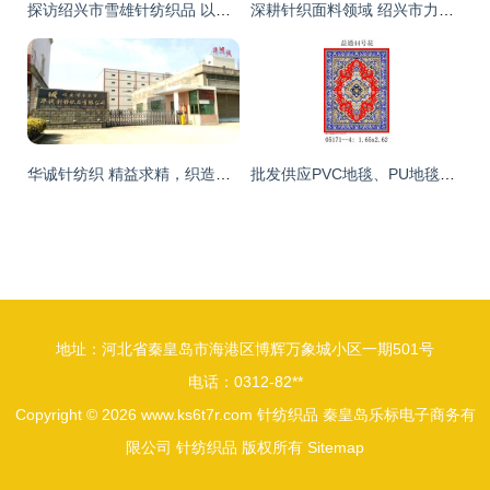
探访绍兴市雪雄针纺织品 以专业品质连接针纺面料供应链
深耕针织面料领域 绍兴市力凡针纺织品的网络布与鸟眼布经营之道
华诚针纺织 精益求精，织造品质生活的针纺专家
批发供应PVC地毯、PU地毯及防滑地垫 绍兴县康耐针纺织品厂家直销，多款花型可选
地址：河北省秦皇岛市海港区博辉万象城小区一期501号
电话：0312-82**
Copyright © 2026
www.ks6t7r.com
针纺织品
秦皇岛乐标电子商务有
限公司
针纺织品
版权所有
Sitemap