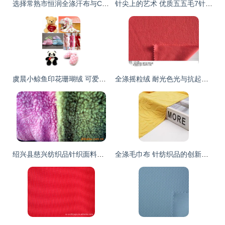
选择常熟市恒润全涤汗布与CVC提花布的四大理由 品质与信赖之选
针尖上的艺术 优质五五毛7针打花技法解析
虞晨小鲸鱼印花珊瑚绒 可爱与品质并存的冬日之选
全涤摇粒绒 耐光色光与抗起球的品质之选
绍兴县慈兴纺织品针织面料产品列表 针纺织品详解
全涤毛巾布 针纺织品的创新之选