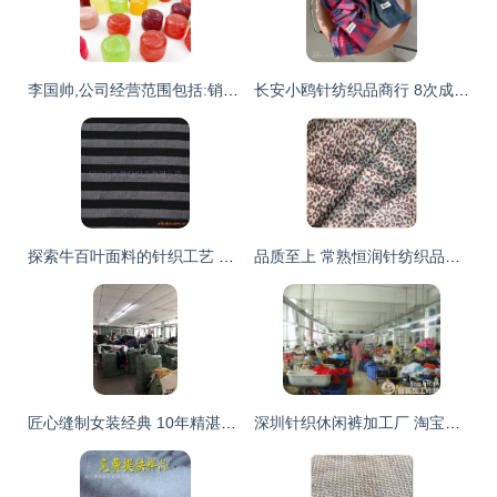
李国帅,公司经营范围包括:销售:预包装食品兼散装食品,食用
长安小鸥针纺织品商行 8次成交背后的坚守与困境
探索牛百叶面料的针织工艺 涤氨纶牛百叶的创新应用
品质至上 常熟恒润针纺织品直销印花汗布与CVC提花布的专业优势
匠心缝制女装经典 10年精湛工艺，用心服务每一件针织与梭织尤品
深圳针织休闲裤加工厂 淘宝卖家的优选伙伴，全球纺织网的品质之选