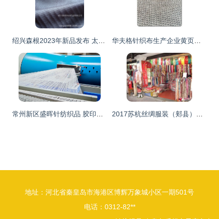
绍兴森根2023年新品发布 太空层特种面料惊艳亮相，开启针纺织材料新纪元
华夫格针织布生产企业黄页与行业现状
常州新区盛晖针纺织品 胶印橡皮布行业中的隐形冠军
2017苏杭丝绸服装（郏县）博览会盛大开幕 3000条真丝围巾免费送，针纺织品精品汇聚
地址：河北省秦皇岛市海港区博辉万象城小区一期501号
电话：0312-82**