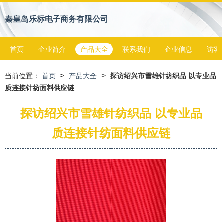
秦皇岛乐标电子商务有限公司
首页
企业简介
产品大全
联系我们
企业信息
访客
>
>
当前位置：
首页
产品大全
探访绍兴市雪雄针纺织品 以专业品
质连接针纺面料供应链
探访绍兴市雪雄针纺织品 以专业品
质连接针纺面料供应链