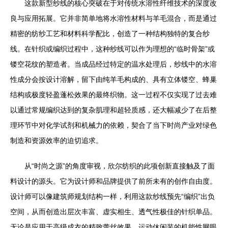
这款新型纱线的核心突破在于对传统水溶性纤维技术的深度改
良与应用拓展。它并非简单地将水溶性材料与羊毛混合，而是通过
精密的纺纱工艺和材料科学配比，创造了一种结构独特的复合纱
线。在针织或编织过程中，这种纱线可以作为理想的“临时骨架”或
镂空花纹的塑造者。当成品经过特定的温水处理后，纱线中的水溶
性成分会按设计溶解，留下由纯羊毛构成的、具有立体镂空、蜂巢
结构或极度轻盈蓬松效果的最终织物。这一过程不仅实现了过去难
以通过常规编织达到的复杂肌理和超轻质感，还大幅减少了在后整
理环节中对化学试剂和机械力的依赖，契合了当下时尚产业对绿色
制造和资源效率的迫切追求。
从“时尚之源”的角度审视，欣尔纺织的此项创新直接触及了面
料设计的源头。它为设计师和品牌提供了前所未有的创作自由度。
设计师可以像建筑师规划结构一样，利用这款纱线预先“编织”出负
空间，从而创造出层次丰富、虚实相生、透气性极佳的针织单品。
无论是应用于高级成衣的精致蕾丝效果、运动休闲装的机能性网眼