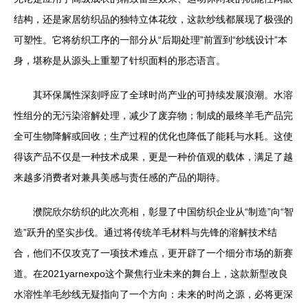
结构，还是家居纺织品的独特立体花纹，这款纱线都展现了极强的
可塑性。它将纺织工序的一部分从“后期处理”前置到“纱线设计”本
身，堪称是从源头上重塑了针织面料的形态语言。
其环保属性深刻呼应了全球时尚产业的可持续发展浪潮。水溶
性组分的无污染溶解处理，减少了废弃物；制成的最终羊毛产品完
全可生物降解或回收；生产过程的优化也降低了能耗与水耗。这使
得该产品不仅是一种技术成果，更是一种价值观的载体，满足了越
来越多消费者对兼具美感与责任感的产品的期待。
濮院欣尔纺织的此次亮相，彰显了中国纺织企业从“制造”向“智
造”跃升的坚实步伐。通过将传统羊毛材料与先锋的溶解技术结
合，他们不仅攻克了一项技术难点，更开辟了一个细分市场的新赛
道。在2021yarnexpo这个聚焦行业未来的舞台上，这款新型改良
水溶性羊毛纱线无疑指向了一个方向：未来的时尚之源，必将更深