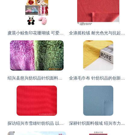
虞晨小鲸鱼印花珊瑚绒 可爱与品质并存的冬日之选
全涤摇粒绒 耐光色光与抗起球的品质之选
绍兴县慈兴纺织品针织面料产品列表 针纺织品详解
全涤毛巾布 针纺织品的创新之选
探访绍兴市雪雄针纺织品 以专业品质连接针纺面料供应链
深耕针织面料领域 绍兴市力凡针纺织品的网络布与鸟眼布经营之道