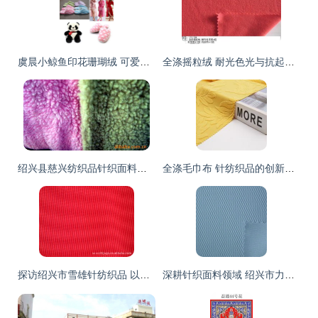
虞晨小鲸鱼印花珊瑚绒 可爱与品质并存的冬日之选
全涤摇粒绒 耐光色光与抗起球的品质之选
绍兴县慈兴纺织品针织面料产品列表 针纺织品详解
全涤毛巾布 针纺织品的创新之选
探访绍兴市雪雄针纺织品 以专业品质连接针纺面料供应链
深耕针织面料领域 绍兴市力凡针纺织品的网络布与鸟眼布经营之道